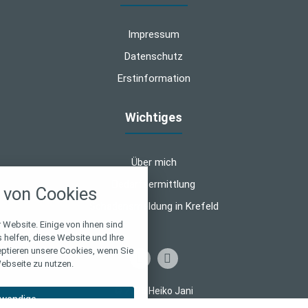
Impressum
Datenschutz
Erstinformation
Wichtiges
Über mich
nstellungen
Bedarfsermittlung
von Cookies
über alle verwendeten Cookies und
Schadensmeldung in Krefeld
chkeit folgende Kategorien zu
r zu blockieren.
 Website. Einige von ihnen sind
helfen, diese Website und Ihre
eptieren unsere Cookies, wenn Sie
Notwendig
ebseite zu nutzen.
Performance
© 2026 Heiko Jani
wendige