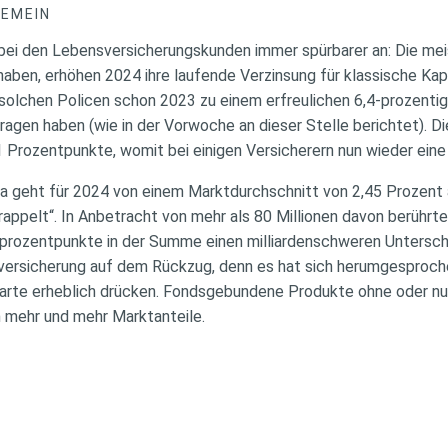
GEMEIN
ei den Lebensversicherungskunden immer spürbarer an: Die meis
t haben, erhöhen 2024 ihre laufende Verzinsung für klassische Ka
solchen Policen schon 2023 zu einem erfreulichen 6,4-prozent
gen haben (wie in der Vorwoche an dieser Stelle berichtet). D
,1 Prozentpunkte, womit bei einigen Versicherern nun wieder ein
a geht für 2024 von einem Marktdurchschnitt von 2,45 Prozent au
rappelt“. In Anbetracht von mehr als 80 Millionen davon berührt
rozentpunkte in der Summe einen milliardenschweren Untersch
sversicherung auf dem Rückzug, denn es hat sich herumgesproche
parte erheblich drücken. Fondsgebundene Produkte ohne oder nur 
en mehr und mehr Marktanteile.