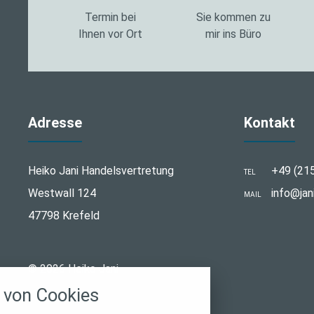
Termin bei
Sie kommen zu
Ihnen vor Ort
mir ins Büro
Adresse
Kontakt
Heiko Jani Handelsvertretung
+49 (21
TEL
Westwall 124
info@jan
MAIL
47798 Krefeld
stellungen
© 2026 Heiko Jani
rwendeten Cookies und Skripte. Sie haben die
von Cookies
u akzeptieren oder zu blockieren.