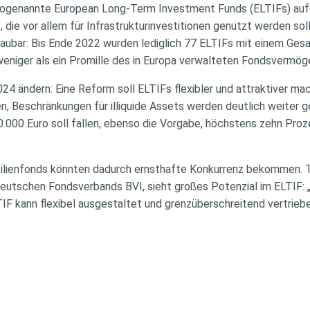
 sogenannte European Long-Term Investment Funds (ELTIFs) au
 die vor allem für Infrastrukturinvestitionen genutzt werden sol
haubar: Bis Ende 2022 wurden lediglich 77 ELTIFs mit einem Ges
weniger als ein Promille des in Europa verwalteten Fondsvermög
24 ändern: Eine Reform soll ELTIFs flexibler und attraktiver ma
, Beschränkungen für illiquide Assets werden deutlich weiter g
00 Euro soll fallen, ebenso die Vorgabe, höchstens zehn Proz
lienfonds könnten dadurch ernsthafte Konkurrenz bekommen. 
utschen Fondsverbands BVI, sieht großes Potenzial im ELTIF: „Ic
LTIF kann flexibel ausgestaltet und grenzüberschreitend vertrie