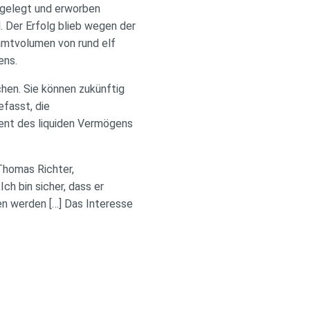
fgelegt und erworben
l. Der Erfolg blieb wegen der
amtvolumen von rund elf
ens.
chen. Sie können zukünftig
efasst, die
ent des liquiden Vermögens
Thomas Richter,
h bin sicher, dass er
ben werden […] Das Interesse