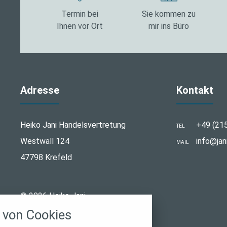
Termin bei
Sie kommen zu
Ihnen vor Ort
mir ins Büro
Adresse
Kontakt
Heiko Jani Handelsvertretung
+49 (21
TEL
Westwall 124
info@jan
MAIL
47798 Krefeld
stellungen
© 2026 Heiko Jani
rwendeten Cookies und Skripte. Sie haben die
von Cookies
u akzeptieren oder zu blockieren.